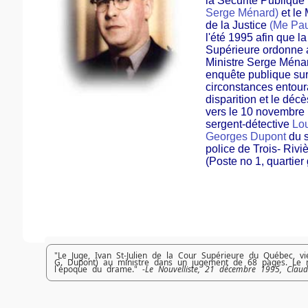
la Sécurité Publique
Serge Ménard)
et le
de la Justice
(Me Pau
l'été 1995 afin que l
Supérieure ordonne 
Ministre Serge Ménar
enquête publique sur
circonstances entour
disparition et le décè
vers le 10 novembre
sergent-détective
Lou
Georges Dupont
du 
police de Trois- Rivi
(Poste no 1, quartier
"Le Juge, Ivan St-Julien de la Cour Supérieure du Québec, vi
G. Dupont) au ministre dans un jugement de 68 pages. Le magi
l`époque du drame."
-Le Nouvelliste, 21 décembre 1995, Clau